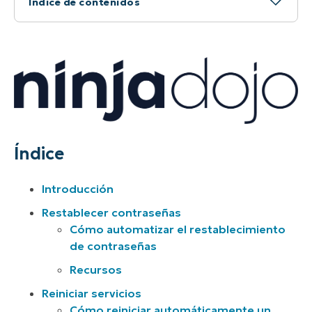
Índice de contenidos
Índice
Introducción
Restablecer contraseñas
Reiniciar servicios
Índice
Reinicie los equipos
Introducción
Proteja los datos empresariales
Restablecer contraseñas
Cómo automatizar el restablecimiento
Liberar espacio en disco
de contraseñas
Gestionar amenazas antivirus
Recursos
Reiniciar servicios
Implementar software
Cómo reiniciar automáticamente un