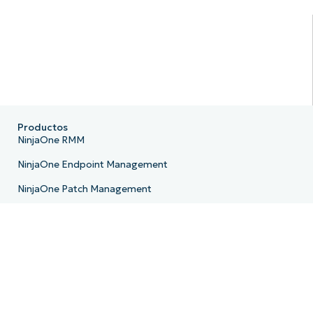
Productos
NinjaOne RMM
NinjaOne Endpoint Management
NinjaOne Patch Management
NinjaOne Remote
NinjaOne MDM
NinjaOne PSA
NinjaOne Billing
NinjaOne Ticketing