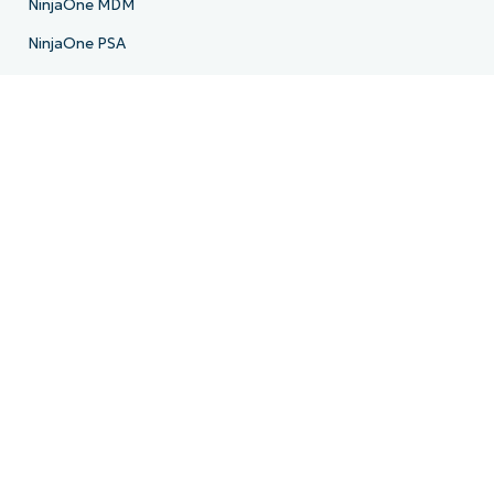
NinjaOne MDM
NinjaOne PSA
NinjaOne Billing
NinjaOne Ticketing
NinjaOne Documentation
NinjaOne Backup
NinjaOne Email Archiving
Hoja de ruta del producto
Recursos
Centro de recursos
Blogs
IT Hub
Centro de vídeos de TI
Biblioteca de scripts