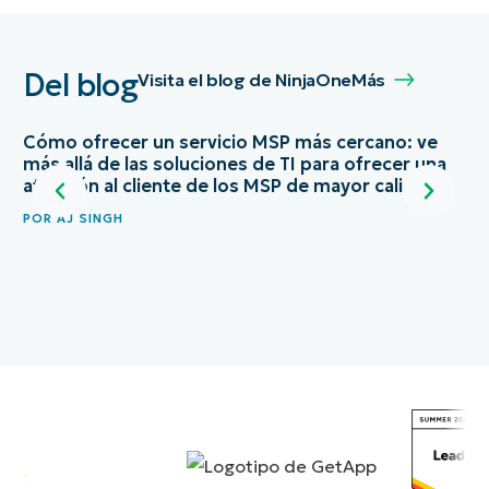
Del blog
Visita el blog de NinjaOne
Más
Cómo ofrecer un servicio MSP más cercano: ve
más allá de las soluciones de TI para ofrecer una
Có
atención al cliente de los MSP de mayor calidad
má
POR
AJ SINGH
PO