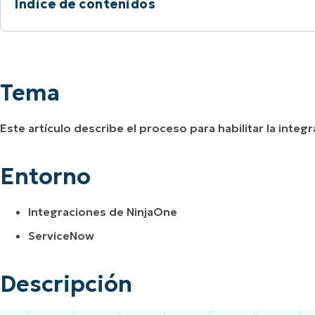
Índice de contenidos
A UNA DEMO
DEMO
A UNA DEMO
RUTA DEL PRODUCTO
A UNA DEMO
Tema
Entorno
Tema
Descripción
Este artículo describe el proceso para habilitar la inte
Recursos adicionales:
Entorno
Integraciones de NinjaOne
ServiceNow
Descripción