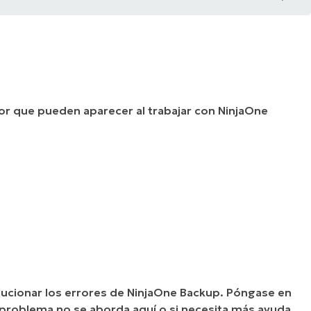
rror que pueden aparecer al trabajar con NinjaOne
lucionar los errores de NinjaOne Backup. Póngase en
u problema no se aborda aquí o si necesita más ayuda