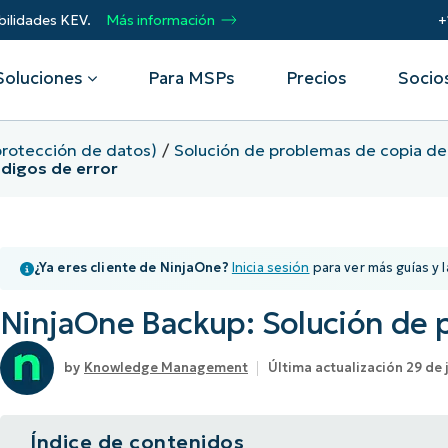
bilidades KEV.
Más información
+
Soluciones
Para MSPs
Precios
Socio
protección de datos)
Solución de problemas de copia de
digos de error
Por departamento
Integraciones
Por
remoto
Helpdesk
Eventos
Proveedores de servicios
CrowdStrike
Obt
Seguridad
gestionados (MSP)
Microsoft Intune
Acel
¿Ya eres cliente de NinjaOne?
Inicia sesión
para ver más guías y l
Operaciones
SentinelOne
pro
 seguridad
Webinars
Automatiza, escala, triunfa. Conviértete
Infraestructura
ServiceNow
Aut
en socio MSP de NinjaOne.
NinjaOne Backup: Solución de 
res
de vulnerabilidades
Script Hub
Prot
Ver todas las
dat
Socios de alianza tecnológica
de dispositivos móviles
Historias de éxito
Knowledge Management
Última actualización 29 de
integraciones
Imp
Únete a la alianza. Eleva tu marca.
Unif
de activos de TI
Podcast
Aumenta el valor para el cliente.
Índice de contenidos