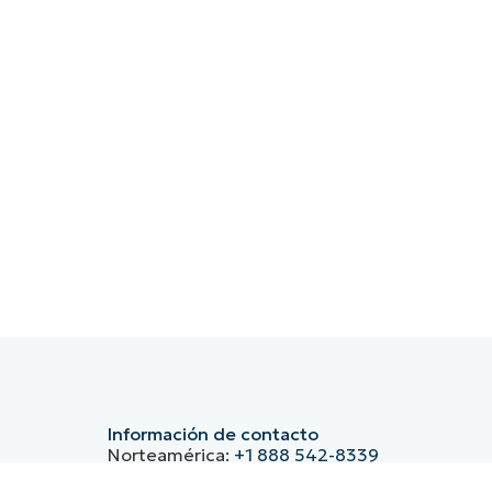
Información de contacto
Norteamérica:
+1 888 542-8339
Alemania:
+49 30-76758700