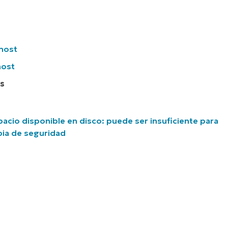
 host
host
es
acio disponible en disco: puede ser insuficiente para
pia de seguridad