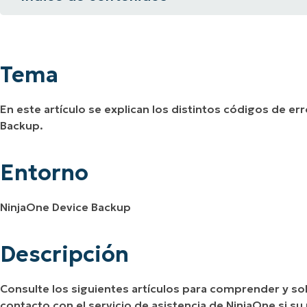
Tema
A UNA DEMO
DEMO
A UNA DEMO
RUTA DEL PRODUCTO
A UNA DEMO
Entorno
Tema
Descripción
En este artículo se explican los distintos códigos de e
Backup.
Entorno
NinjaOne Device Backup
Descripción
Consulte los siguientes artículos para comprender y so
contacto con el servicio de asistencia de NinjaOne si s