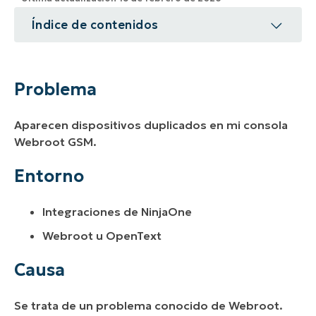
Índice de contenidos
Problema
Entorno
Problema
Causa
Aparecen dispositivos duplicados en mi consola
Resolución
Webroot GSM.
Recursos adicionales
Entorno
Integraciones de NinjaOne
Webroot u OpenText
Causa
Se trata de un problema conocido de Webroot.