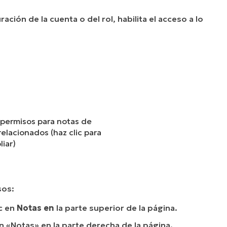
ación de la cuenta o del rol, habilita el acceso a lo
 permisos para notas de
elacionados (haz clic para
iar)
sos:
ic en
Notas en
la parte superior de la página.
ón «Notas» en la parte derecha de la página.