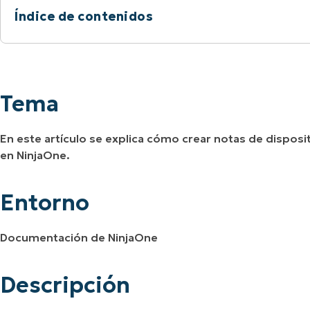
Índice de contenidos
A UNA DEMO
DEMO
A UNA DEMO
RUTA DEL PRODUCTO
A UNA DEMO
Tema
Entorno
Tema
Descripción
En este artículo se explica cómo crear notas de disposit
Recursos adicionales
en NinjaOne.
Entorno
Documentación de NinjaOne
Descripción