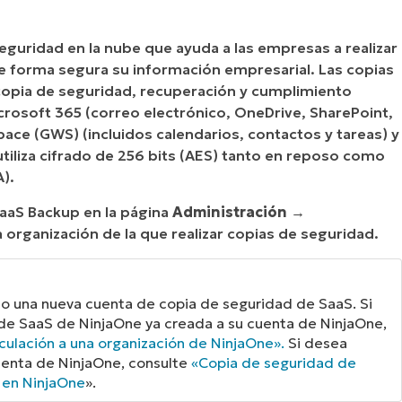
guridad en la nube que ayuda a las empresas a realizar
e forma segura su información empresarial. Las copias
copia de seguridad, recuperación y cumplimiento
rosoft 365 (correo electrónico, OneDrive, SharePoint,
ace (GWS) (incluidos calendarios, contactos y tareas) y
tiliza cifrado de 256 bits (AES) tanto en reposo como
A).
SaaS Backup en la página
Administración →
a organización de la que realizar copias de seguridad.
do una nueva cuenta de copia de seguridad de SaaS. Si
 de SaaS de NinjaOne ya creada a su cuenta de NinjaOne,
culación a una organización de NinjaOne
».
Si desea
cuenta de NinjaOne, consulte
«Copia de seguridad de
 en NinjaOne
».