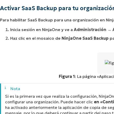
Activar SaaS Backup para tu organizació
Para habilitar SaaS Backup para una organización en Nin
Inicia sesión en NinjaOne y ve a
Administración
→
A
Haz clic en el mosaico de
NinjaOne SaaS Backup
pa
Figura 1
: La página «Aplicac
Si es la primera vez que realiza la configuración, NinjaO
configurar una organización. Puede hacer clic
en «Cont
ha activado anteriormente la aplicación de copia de s
mensaje, por lo que deberá continuar a partir del paso t