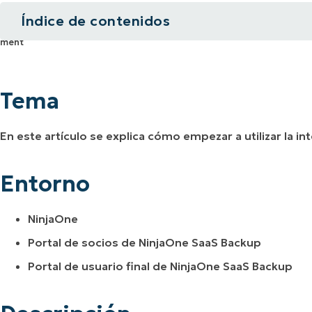
Índice de contenidos
A UNA DEMO
DEMO
A UNA DEMO
RUTA DEL PRODUCTO
A UNA DEMO
Tema
Entorno
Tema
Descripción
En este artículo se explica cómo empezar a utilizar la 
Recursos adicionales
Entorno
NinjaOne
Portal de socios de NinjaOne SaaS Backup
Portal de usuario final de NinjaOne SaaS Backup