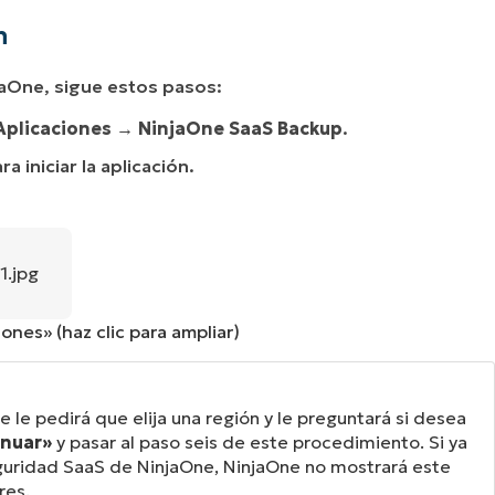
n
jaOne, sigue estos pasos:
plicaciones →
NinjaOne SaaS Backup
.
ra iniciar la aplicación.
iones» (haz clic para ampliar)
ne le pedirá que elija una región y le preguntará si desea
inuar»
y pasar al paso seis de este procedimiento. Si ya
eguridad SaaS de NinjaOne, NinjaOne no mostrará este
res.