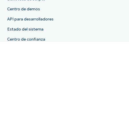
Centro de demos
API para desarrolladores
Estado del sistema
Centro de confianza
Empresa
Quiénes somos
El equipo directivo
Comunidad
FAQ
Comunicados de prensa
Carreras
Licencia
Cumplimiento
Política de Privacidad