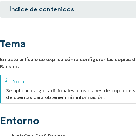
Índice de contenidos
A UNA DEMO
DEMO
A UNA DEMO
RUTA DEL PRODUCTO
A UNA DEMO
Tema
Entorno
Tema
Descripción
En este artículo se explica cómo configurar las copias
Backup.
Se aplican cargos adicionales a los planes de copia de 
de cuentas para obtener más información.
Entorno