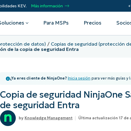
bilidades KEV.
Más información
+
Soluciones
Para MSPs
Precios
Socio
protección de datos)
Copias de seguridad (protección d
ón de la copia de seguridad Entra
Por departamento
Integraciones
Por
remoto
Helpdesk
Eventos
Proveedores de servicios
CrowdStrike
Obt
Seguridad
gestionados (MSP)
Microsoft Intune
Acel
¿Ya eres cliente de NinjaOne?
Inicia sesión
para ver más guías y l
Operaciones
SentinelOne
pro
 seguridad
Webinars
Automatiza, escala, triunfa. Conviértete
Infraestructura
ServiceNow
Aut
en socio MSP de NinjaOne.
Copia de seguridad NinjaOne Sa
res
de vulnerabilidades
Script Hub
Prot
Ver todas las
de seguridad Entra
dat
Socios de alianza tecnológica
de dispositivos móviles
Historias de éxito
integraciones
Imp
Únete a la alianza. Eleva tu marca.
Unif
de activos de TI
Podcast
Knowledge Management
Última actualización 17 de 
Aumenta el valor para el cliente.