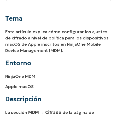
Tema
Entorno
Tema
Descripción
Este artículo explica cómo configurar los ajustes
Recursos adicionales
de cifrado a nivel de política para los dispositivos
macOS de Apple inscritos en NinjaOne Mobile
Device Management (MDM).
Entorno
NinjaOne MDM
Apple macOS
Descripción
La sección
MDM
→
Cifrado
de la página de