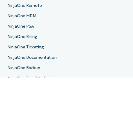
NinjaOne Remote
NinjaOne MDM
NinjaOne PSA
NinjaOne Billing
NinjaOne Ticketing
NinjaOne Documentation
NinjaOne Backup
NinjaOne Email Archiving
Hoja de ruta del producto
Recursos
Centro de recursos
Blogs
IT Hub