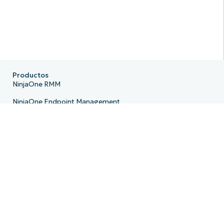
Productos
NinjaOne RMM
NinjaOne Endpoint Management
NinjaOne Patch Management
NinjaOne Remote
NinjaOne MDM
NinjaOne PSA
NinjaOne Billing
NinjaOne Ticketing