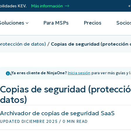
bilidades KEV.
Más información
+
Soluciones
Para MSPs
Precios
Socio
protección de datos)
Copias de seguridad (protección 
Por departamento
Integraciones
Por
remoto
Helpdesk
Eventos
Proveedores de servicios
CrowdStrike
Obt
¿Ya eres cliente de NinjaOne?
Inicia sesión
para ver más guías y l
Seguridad
gestionados (MSP)
Microsoft Intune
Acel
Operaciones
SentinelOne
pro
 seguridad
Webinars
Automatiza, escala, triunfa. Conviértete
Copias de seguridad (protecci
Infraestructura
ServiceNow
Aut
en socio MSP de NinjaOne.
res
de vulnerabilidades
Script Hub
datos)
Prot
Ver todas las
dat
Socios de alianza tecnológica
de dispositivos móviles
Historias de éxito
integraciones
Imp
Archivador de copias de seguridad SaaS
Únete a la alianza. Eleva tu marca.
Unif
de activos de TI
Podcast
Aumenta el valor para el cliente.
UPDATED DICIEMBRE 2025 / 0 MIN READ