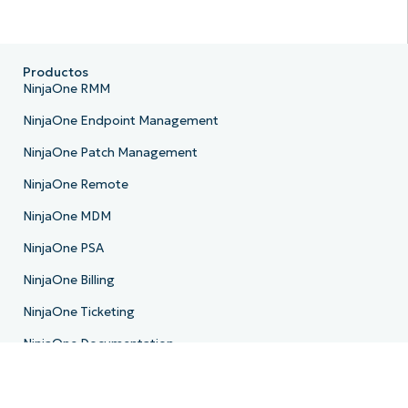
Productos
NinjaOne RMM
NinjaOne Endpoint Management
NinjaOne Patch Management
NinjaOne Remote
NinjaOne MDM
NinjaOne PSA
NinjaOne Billing
NinjaOne Ticketing
NinjaOne Documentation
NinjaOne Backup
NinjaOne Email Archiving