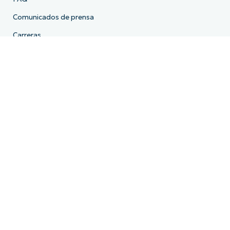
Comunicados de prensa
Carreras
Licencia
Cumplimiento
Política de Privacidad
HIPAA (EE. UU.)
ISO 27001
Programa de recompensas por errores
Essential Eight (Australia)
Cyber Essentials (Reino Unido)
Declaración sobre Esclavitud Moderna (Reino Unido /
Australia)
Derechos de privacidad de California