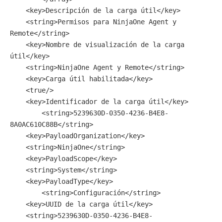
    <key>Descripción de la carga útil</key>

    <string>Permisos para NinjaOne Agent y 
Remote</string>

    <key>Nombre de visualización de la carga 
útil</key>

    <string>NinjaOne Agent y Remote</string>

    <key>Carga útil habilitada</key>

    <true/>

    <key>Identificador de la carga útil</key>

	<string>5239630D-0350-4236-B4E8-
8A0AC610C88B</string>

    <key>PayloadOrganization</key>

    <string>NinjaOne</string>

    <key>PayloadScope</key>

    <string>System</string>

    <key>PayloadType</key>

	<string>Configuración</string>

    <key>UUID de la carga útil</key>

    <string>5239630D-0350-4236-B4E8-