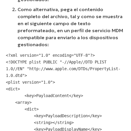
Como alternativa, pega el contenido
completo del archivo, tal y como se muestra
en el siguiente campo de texto
preformateado, en un perfil de servicio MDM
compatible para enviarlo a los dispositivos
gestionados:
<?xml version="1.0" encoding="UTF-8"?>

<!DOCTYPE plist PUBLIC "-//Apple//DTD PLIST 
1.0//EN" "http://www.apple.com/DTDs/PropertyList-
1.0.dtd">

<plist version="1.0">

<dict>

	<key>PayloadContent</key>

    <array>

        <dict>

            <key>PayloadDescription</key>

            <string></string>

            <key>PayloadDisplayName</key>
