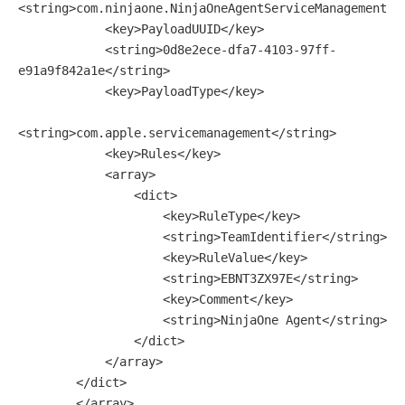
<string>com.ninjaone.NinjaOneAgentServiceManagement</s
            <key>PayloadUUID</key>

            <string>0d8e2ece-dfa7-4103-97ff-
e91a9f842a1e</string>

            <key>PayloadType</key>

<string>com.apple.servicemanagement</string>

            <key>Rules</key>

            <array>

                <dict>

                    <key>RuleType</key>

                    <string>TeamIdentifier</string>

                    <key>RuleValue</key>

                    <string>EBNT3ZX97E</string>

                    <key>Comment</key>

                    <string>NinjaOne Agent</string>

                </dict>

            </array>

        </dict>

	</array>
