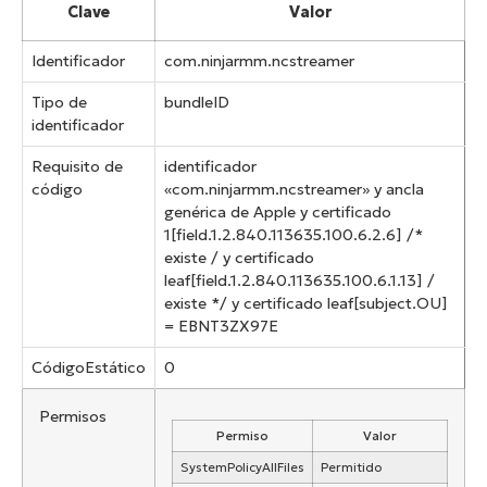
Clave
Valor
Identificador
com.ninjarmm.ncstreamer
Tipo de
bundleID
identificador
Requisito de
identificador
código
«com.ninjarmm.ncstreamer» y ancla
genérica de Apple y certificado
1[field.1.2.840.113635.100.6.2.6] /*
existe /
y certificado
leaf[field.1.2.840.113635.100.6.1.13] /
existe */ y certificado leaf[subject.OU]
= EBNT3ZX97E
CódigoEstático
0
Permisos
Permiso
Valor
SystemPolicyAllFiles
Permitido