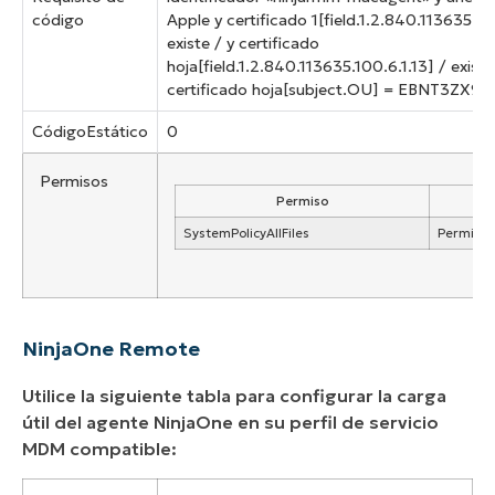
código
Apple y certificado 1[field.1.2.840.113635.10
existe
/ y certificado
hoja[field.1.2.840.113635.100.6.1.13] /
existe
certificado hoja[subject.OU] = EBNT3ZX97
CódigoEstático
0
Permisos
Permiso
V
SystemPolicyAllFiles
Permitid
NinjaOne Remote
Utilice la siguiente tabla para configurar la carga
útil del agente NinjaOne en su perfil de servicio
MDM compatible: