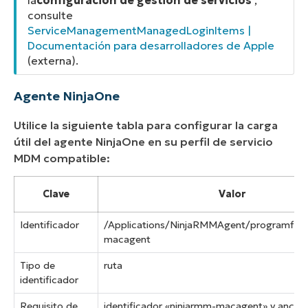
consulte
ServiceManagementManagedLoginItems |
Documentación para desarrolladores de Apple
(
externa
).
Agente NinjaOne
Utilice la siguiente tabla para configurar la carga
útil del agente NinjaOne en su perfil de servicio
MDM compatible:
Clave
Valor
Identificador
/Applications/NinjaRMMAgent/programfile
macagent
Tipo de
ruta
identificador
Requisito de
identificador «ninjarmm-macagent» y ancla 