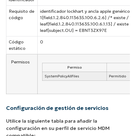
Requisito de
identificador lockhart y ancla apple genérico y 
código
1[field.1.2.840.113635.100.6.2.6] /* existe /
y c
leaf[field.1.2.840.113635.100.6.1.13]
/ existe */ 
leaf[subject.OU] = EBNT3ZX97E
Código
0
estático
Permisos
Permiso
SystemPolicyAllFiles
Permitido
Configuración de gestión de servicios
Utilice la siguiente tabla para añadir la
configuración en su perfil de servicio MDM
compatible: