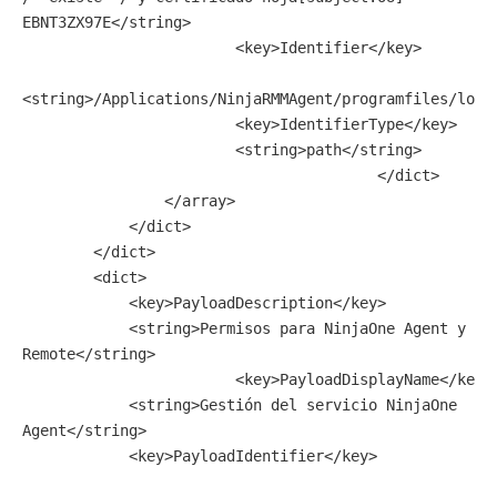
EBNT3ZX97E</string>

                        <key>Identifier</key>

<string>/Applications/NinjaRMMAgent/programfiles/lockh
                        <key>IdentifierType</key>

                        <string>path</string>

					</dict>

                </array>

            </dict>

        </dict>

        <dict>

            <key>PayloadDescription</key>

            <string>Permisos para NinjaOne Agent y 
Remote</string>

			<key>PayloadDisplayName</key>

            <string>Gestión del servicio NinjaOne 
Agent</string>

            <key>PayloadIdentifier</key>
