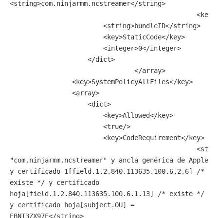
<string>com.ninjarmm.ncstreamer</string>

						<key>IdentifierType</key>

                        <string>bundleID</string>

                        <key>StaticCode</key>

                        <integer>0</integer>

                    </dict>

				</array>

                <key>SystemPolicyAllFiles</key>

                <array>

                    <dict>

                        <key>Allowed</key>

                        <true/>

                        <key>CodeRequirement</key>

						<string>identificador 
"com.ninjarmm.ncstreamer" y ancla genérica de Apple 
y certificado 1[field.1.2.840.113635.100.6.2.6] /* 
existe */ y certificado 
hoja[field.1.2.840.113635.100.6.1.13] /* existe */ 
y certificado hoja[subject.OU] = 
EBNT3ZX97E</string>
