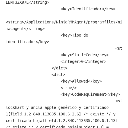
EBNT3ZX97E</string>

                        <key>Identificador</key>

<string>/Applications/NinjaRMMAgent/programfiles/ninj
macagent</string>

                        <key>Tipo de 
identificador</key>

						<string>path</string>

                        <key>StaticCode</key>

                        <integer>0</integer>

                    </dict>

                    <dict>

                        <key>Allowed</key>

                        <true/>

                        <key>CodeRequirement</key>

						<string>identificador 
lockhart y ancla apple genérico y certificado 
1[field.1.2.840.113635.100.6.2.6] /* existe */ y 
certificado hoja[field.1.2.840.113635.100.6.1.13] 
/* existe */ y certificado hoja[subject.OU] = 