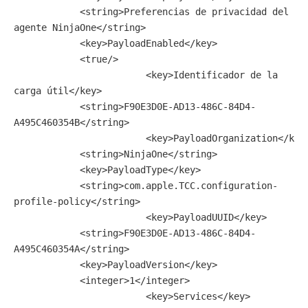
            <string>Preferencias de privacidad del 
agente NinjaOne</string>

            <key>PayloadEnabled</key>

            <true/>

			<key>Identificador de la 
carga útil</key>

            <string>F90E3D0E-AD13-486C-84D4-
A495C460354B</string>

			<key>PayloadOrganization</key>

            <string>NinjaOne</string>

            <key>PayloadType</key>

            <string>com.apple.TCC.configuration-
profile-policy</string>

			<key>PayloadUUID</key>

            <string>F90E3D0E-AD13-486C-84D4-
A495C460354A</string>

            <key>PayloadVersion</key>

            <integer>1</integer>

			<key>Services</key>
