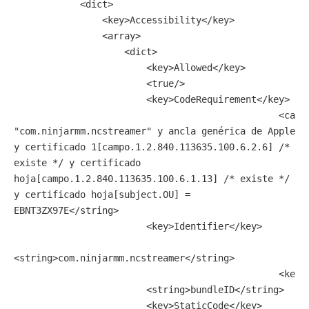
            <dict>

                <key>Accessibility</key>

                <array>

                    <dict>

                        <key>Allowed</key>

                        <true/>

                        <key>CodeRequirement</key>

						<cadena>identificador 
"com.ninjarmm.ncstreamer" y ancla genérica de Apple 
y certificado 1[campo.1.2.840.113635.100.6.2.6] /* 
existe */ y certificado 
hoja[campo.1.2.840.113635.100.6.1.13] /* existe */ 
y certificado hoja[subject.OU] = 
EBNT3ZX97E</string>

                        <key>Identifier</key>

<string>com.ninjarmm.ncstreamer</string>

						<key>IdentifierType</key>

                        <string>bundleID</string>

                        <key>StaticCode</key>
