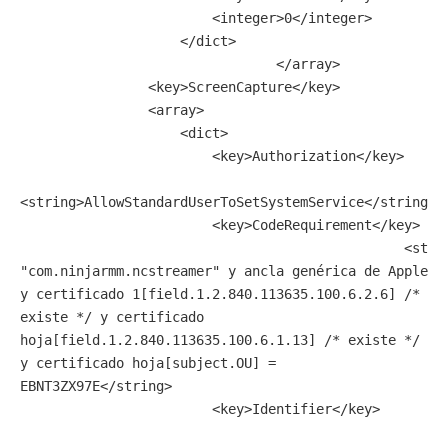
                        <integer>0</integer>

                    </dict>

				</array>

                <key>ScreenCapture</key>

                <array>

                    <dict>

                        <key>Authorization</key>

<string>AllowStandardUserToSetSystemService</string>

                        <key>CodeRequirement</key>

						<string>identificador 
"com.ninjarmm.ncstreamer" y ancla genérica de Apple 
y certificado 1[field.1.2.840.113635.100.6.2.6] /* 
existe */ y certificado 
hoja[field.1.2.840.113635.100.6.1.13] /* existe */ 
y certificado hoja[subject.OU] = 
EBNT3ZX97E</string>

                        <key>Identifier</key>
