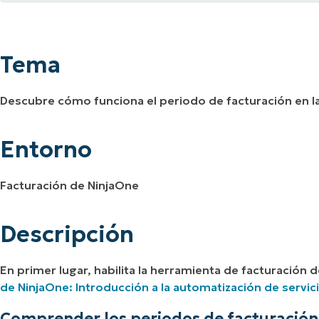
Tema
A UNA DEMO
DEMO
A UNA DEMO
RUTA DEL PRODUCTO
A UNA DEMO
Entorno
Tema
Descripción
Descubre cómo funciona el periodo de facturación en l
Recursos adicionales
Entorno
Facturación de NinjaOne
Descripción
En primer lugar, habilita la herramienta de facturación
de NinjaOne: Introducción a la automatización de servic
Comprender los periodos de facturación