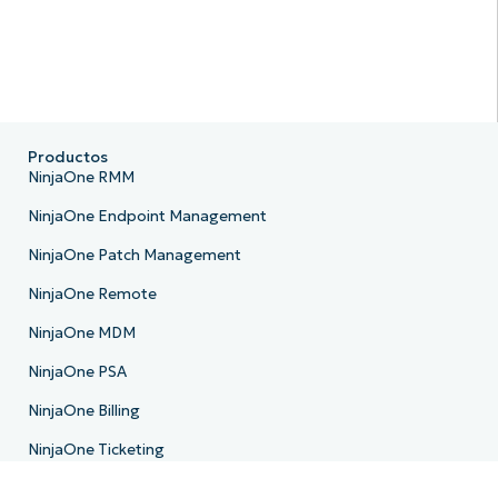
Productos
NinjaOne RMM
NinjaOne Endpoint Management
NinjaOne Patch Management
NinjaOne Remote
NinjaOne MDM
NinjaOne PSA
NinjaOne Billing
NinjaOne Ticketing
NinjaOne Documentation