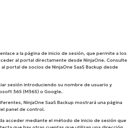
enlace a la página de inicio de sesión, que permite a los
cceder al portal directamente desde NinjaOne. Consulte
al portal de socios de NinjaOne SaaS Backup desde
niciar sesión introduciendo su nombre de usuario y
crosoft 365 (M365) o Google.
diferentes, NinjaOne SaaS Backup mostrará una página
del panel de control.
eda acceder mediante el método de inicio de sesión que
tecta que hay otras cuentas que utilizan una dirección