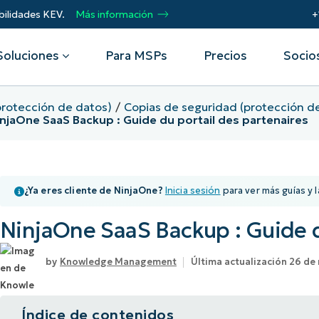
bilidades KEV.
Más información
+
Soluciones
Para MSPs
Precios
Socio
protección de datos)
Copias de seguridad (protección d
njaOne SaaS Backup : Guide du portail des partenaires
Por departamento
Integraciones
Por
remoto
Helpdesk
Eventos
Proveedores de servicios
CrowdStrike
Obt
Seguridad
gestionados (MSP)
Microsoft Intune
Acel
¿Ya eres cliente de NinjaOne?
Inicia sesión
para ver más guías y l
Operaciones
SentinelOne
pro
 seguridad
Webinars
Automatiza, escala, triunfa. Conviértete
Infraestructura
ServiceNow
Aut
en socio MSP de NinjaOne.
NinjaOne SaaS Backup : Guide d
res
de vulnerabilidades
Script Hub
Prot
Ver todas las
dat
Socios de alianza tecnológica
de dispositivos móviles
Historias de éxito
Knowledge Management
Última actualización 26 d
integraciones
Imp
Únete a la alianza. Eleva tu marca.
Unif
de activos de TI
Podcast
Aumenta el valor para el cliente.
Índice de contenidos