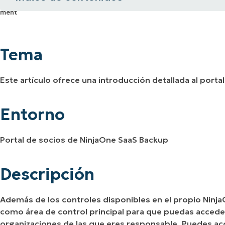
Tema
A UNA DEMO
DEMO
A UNA DEMO
RUTA DEL PRODUCTO
A UNA DEMO
Entorno
Tema
Descripción
Este artículo ofrece una introducción detallada al port
Recursos adicionales
Entorno
Portal de socios de NinjaOne SaaS Backup
Descripción
Además de los controles disponibles en el propio Ninja
como área de control principal para que puedas acceder
organizaciones de las que eres responsable. Puedes acce