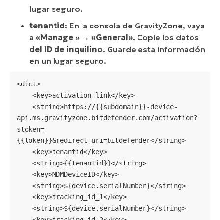
lugar seguro.
tenantid
: En la consola de GravityZone, vaya
a
«Manage
» →
«General».
Copie los datos
del ID de inquilino
. Guarde esta información
en un lugar seguro.
<dict>

    <key>activation_link</key>

    <string>https://{{subdomain}}-device-
api.ms.gravityzone.bitdefender.com/activation?
stoken=
{{token}}&redirect_uri=bitdefender</string>

    <key>tenantid</key>

    <string>{{tenantid}}</string>

    <key>MDMDeviceID</key>

    <string>${device.serialNumber}</string>

    <key>tracking_id_1</key>

    <string>${device.serialNumber}</string>

    <key>tracking_id_2</key>
