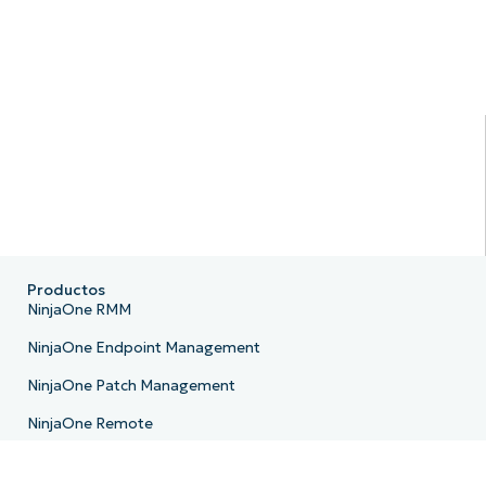
Productos
NinjaOne RMM
NinjaOne Endpoint Management
NinjaOne Patch Management
NinjaOne Remote
NinjaOne MDM