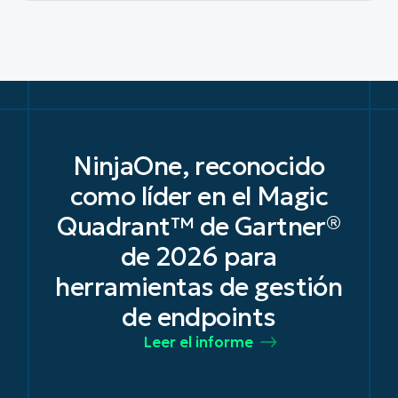
econocido
n el Magic
IDC nombra a Nin
 Gartner®
líder en herramien
 para
gestión unificad
endpoints para 2025
de gestión
Leer la noticia
oints
forme