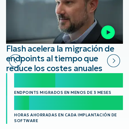
Flash acelera la migración de
endpoints al tiempo que
reduce los costes anuales
20,000
20,000
+
ENDPOINTS MIGRADOS EN MENOS DE 3 MESES
100
100
+
HORAS AHORRADAS EN CADA IMPLANTACIÓN DE
SOFTWARE