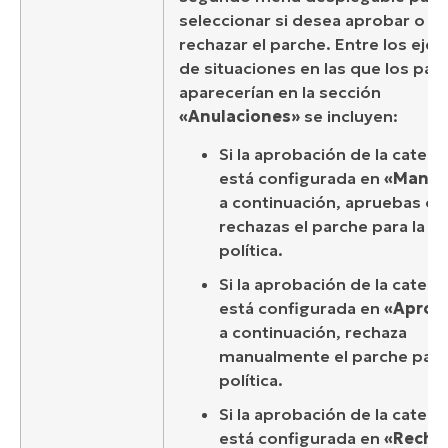
seleccionar si desea aprobar o
rechazar el parche. Entre los eje
de situaciones en las que los par
aparecerían en la sección
«Anulaciones»
se incluyen:
Si la aprobación de la catego
está configurada en
«Manua
a continuación, apruebas o
rechazas el parche para la
política.
Si la aprobación de la catego
está configurada en
«Aprob
a continuación, rechaza
manualmente el parche para
política.
Si la aprobación de la catego
está configurada en
«Recha