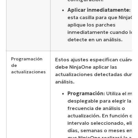
Aplicar inmediatamente
: m
esta casilla para que NinjaO
aplique los parches
inmediatamente cuando los
detecte en un análisis.
Programación
Estos ajustes especifican cuándo
de
debe NinjaOne aplicar las
actualizaciones
actualizaciones detectadas duran
análisis.
Programación
: Utiliza el me
desplegable para elegir la
frecuencia de análisis o
actualización. En función del
intervalo seleccionado, elige
días, semanas o meses en l
que NinjaOne realizará la acc