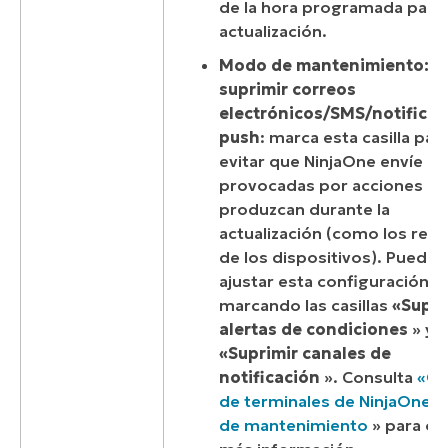
de la hora programada para 
actualización.
Modo de mantenimiento:
suprimir correos
electrónicos/SMS/notificac
push
: marca esta casilla par
evitar que NinjaOne envíe al
provocadas por acciones qu
produzcan durante la
actualización (como los reini
de los dispositivos). Puedes
ajustar esta configuración
marcando las casillas
«Supri
alertas de condiciones
» y
«Suprimir canales de
notificación
». Consulta
«Ge
de terminales de NinjaOne:
de mantenimiento
» para ob