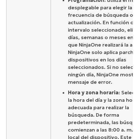
Programación
: utiliza el me
desplegable para elegir la
frecuencia de búsqueda o
actualización. En función del
intervalo seleccionado, elige
días, semanas o meses en l
que NinjaOne realizará la acc
NinjaOne solo aplica parches
dispositivos en los días
seleccionados. Si no selecc
ningún día, NinjaOne mostra
mensaje de error.
Hora y zona horaria
: Selecc
la hora del día y la zona hora
adecuada para realizar la
búsqueda. De forma
predeterminada, las búsqu
comienzan a las 8:00 a. m., 
local del dispositivo. Este va