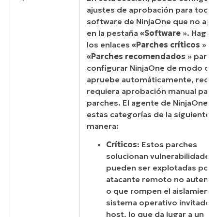
ajustes de aprobación para todo 
software de NinjaOne que no apa
en la pestaña
«Software
». Haga c
los enlaces
«Parches críticos
» y
«Parches recomendados
» para
configurar NinjaOne de modo qu
apruebe automáticamente, recha
requiera aprobación manual para 
parches. El agente de NinjaOne d
estas categorías de la siguiente
manera:
Críticos
: Estos parches
solucionan vulnerabilidades
pueden ser explotadas por 
atacante remoto no autenti
o que rompen el aislamiento
sistema operativo invitado o
host, lo que da lugar a un