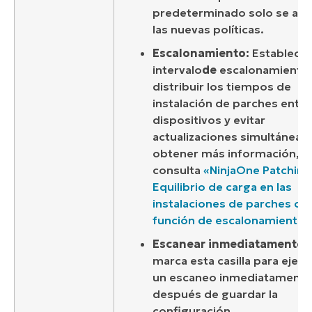
predeterminado solo se apli
las nuevas políticas.
Escalonamiento:
Establece 
intervalo
de
escalonamiento 
distribuir los tiempos de
instalación de parches entre
dispositivos y evitar
actualizaciones simultáneas.
obtener más información,
consulta
«NinjaOne Patching
Equilibrio de carga en las
instalaciones de parches con
función de escalonamiento
»
Escanear inmediatamente
:
marca esta casilla para ejecu
un escaneo inmediatamente
después de guardar la
configuración.