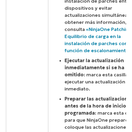
instalación de parches entre
dispositivos y evitar
actualizaciones simultáneas.
obtener más información,
consulta
«NinjaOne Patching
Equilibrio de carga en la
instalación de parches con l
función de escalonamiento
»
Ejecutar la actualización
inmediatamente si se ha
omitido
: marca esta casilla 
ejecutar una actualización d
inmediato.
Preparar las actualizacione
antes de la hora de inicio
programada
: marca esta cas
para que NinjaOne prepare y
coloque las actualizaciones 