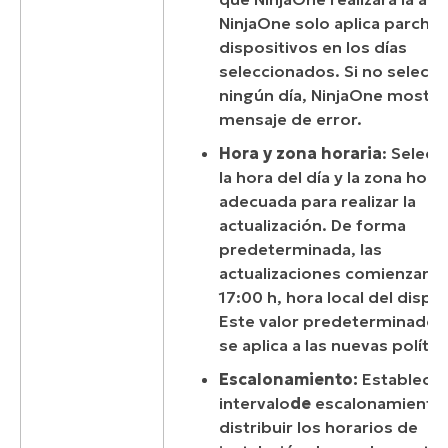
NinjaOne solo aplica parches
dispositivos en los días
seleccionados. Si no selecc
ningún día, NinjaOne mostra
mensaje de error.
Hora y zona horaria
: Selecc
la hora del día y la zona hora
adecuada para realizar la
actualización. De forma
predeterminada, las
actualizaciones comienzan a 
17:00 h, hora local del dispos
Este valor predeterminado 
se aplica a las nuevas polític
Escalonamiento:
Establece 
intervalo
de
escalonamiento 
distribuir los horarios de