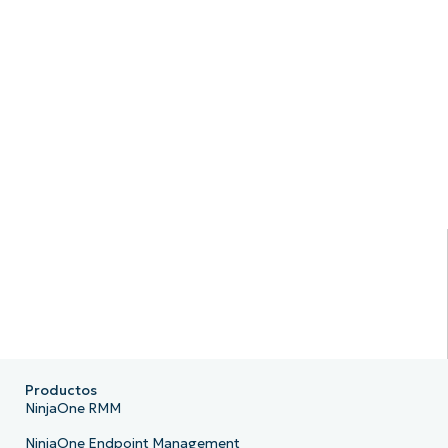
Productos
NinjaOne RMM
NinjaOne Endpoint Management