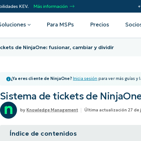
bilidades KEV.
Más información
+
Soluciones
Para MSPs
Precios
Socio
ckets de NinjaOne: fusionar, cambiar y dividir
Por departamento
Integraciones
Por
remoto
Helpdesk
Eventos
Proveedores de servicios
CrowdStrike
Obt
¿Ya eres cliente de NinjaOne?
Inicia sesión
para ver más guías y l
Seguridad
gestionados (MSP)
Microsoft Intune
Acel
Operaciones
SentinelOne
pro
 seguridad
Webinars
Automatiza, escala, triunfa. Conviértete
Sistema de tickets de NinjaOne:
Infraestructura
ServiceNow
Aut
en socio MSP de NinjaOne.
res
de vulnerabilidades
Script Hub
Prot
Ver todas las
Knowledge Management
Última actualización 27 de 
dat
Socios de alianza tecnológica
de dispositivos móviles
Historias de éxito
integraciones
Imp
Únete a la alianza. Eleva tu marca.
Unif
de activos de TI
Podcast
Aumenta el valor para el cliente.
Índice de contenidos