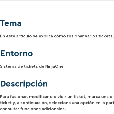
Tema
A UNA DEMO
DEMO
A UNA DEMO
RUTA DEL PRODUCTO
A UNA DEMO
Entorno
Tema
Descripción
En este artículo se explica cómo fusionar varios tickets, 
Recursos adicionales
Entorno
Sistema de tickets de NinjaOne
Descripción
Para fusionar, modificar o dividir un ticket, marca una o 
ticket y, a continuación, selecciona una opción en la pa
consultar funciones adicionales.