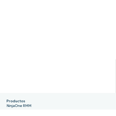
Productos
NinjaOne RMM
NinjaOne Endpoint Management