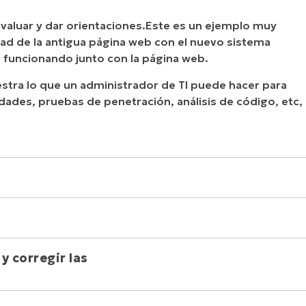
evaluar y dar orientaciones.Este es un ejemplo muy
idad de la antigua página web con el nuevo sistema
na funcionando junto con la página web.
tra lo que un administrador de TI puede hacer para
idades, pruebas de penetración, análisis de código, etc,
de los puntos débiles de la seguridad dentro de una
valúa si el sistema es propenso a cualquier vulnerabilidad
 corregir las 
 ofrece recomendaciones para las acciones de corrección o
 adoptadas para solucionar las vulnerabilidades
 el ejemplo mostrado en este documento, instalar un nuevo
él es la solución a la vulnerabilidad encontrada.