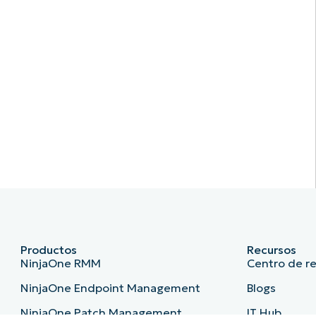
Productos
Recursos
NinjaOne RMM
Centro de r
NinjaOne Endpoint Management
Blogs
NinjaOne Patch Management
IT Hub