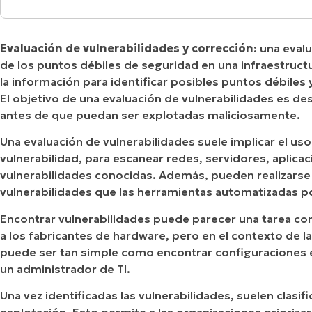
¿Cómo pueden clasificarse las vulnerabilidade
A UNA DEMO
DEMO
A UNA DEMO
RUTA DEL PRODUCTO
A UNA DEMO
Evaluación de vulnerabilidades y corrección
: una eval
¿Puedes dar un ejemplo de evaluación de vulne
de los puntos débiles de seguridad en una infraestruct
la información para identificar posibles puntos débiles
El objetivo de una evaluación de vulnerabilidades es des
antes de que puedan ser explotadas maliciosamente.
Una evaluación de vulnerabilidades suele implicar el 
vulnerabilidad, para escanear redes, servidores, aplica
vulnerabilidades conocidas. Además, pueden realizarse 
vulnerabilidades que las herramientas automatizadas po
Encontrar vulnerabilidades puede parecer una tarea co
a los fabricantes de hardware, pero en el contexto de l
puede ser tan simple como encontrar configuraciones 
un administrador de TI.
Una vez identificadas las vulnerabilidades, suelen clasi