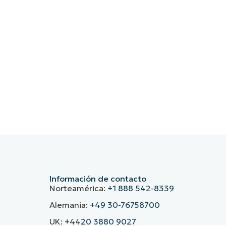
izadas como NinjaOne.
 a solucionar el problema. Comprueba que los pasos de
ulnerabilidad ya no está presente.
as partes interesadas sobre el proceso de gestión de
 parches. Considera la posibilidad de impartir formación
leados a identificar y evitar posibles riesgos de
tas de gestión como NinjaOne pueden automatizar
ahorrando tiempo y recursos.
Información de contacto
Norteamérica:
+1 888 542-8339
Alemania:
+49 30-76758700
UK: +44
20 3880 9027