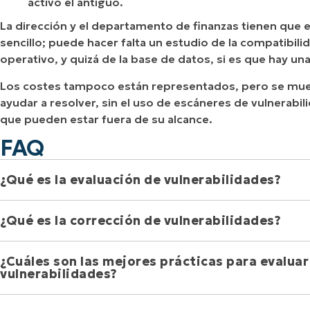
activo el antiguo.
La dirección y el departamento de finanzas tienen que 
sencillo; puede hacer falta un estudio de la compatibil
operativo, y quizá de la base de datos, si es que hay u
Los costes tampoco están representados, pero se mues
ayudar a resolver, sin el uso de escáneres de vulnerabil
que pueden estar fuera de su alcance.
FAQ
¿Qué es la evaluación de vulnerabilidades?
¿Qué es la corrección de vulnerabilidades?
La evaluación de vulnerabilidades es un examen metódico 
infraestructura, sistemas, aplicaciones o procesos de TI. E
¿Cuáles son las mejores prácticas para evaluar y
conocida, clasifica estas vulnerabilidades por gravedad y
La corrección de vulnerabilidades se refiere a las medidas
vulnerabilidades?
mitigación necesarias.
detectadas durante la evaluación de vulnerabilidades. En
servidor con Windows Server 2022 y alojar la página web en 