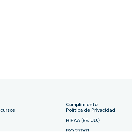
implicar el uso de herramientas de parcheo automat
Validación
: no des por sentado que los parches van
corrección se han realizado correctamente y que la v
Comunicación y formación
: mantén informadas a l
vulnerabilidades y la importancia de la aplicación de
para concienciar sobre seguridad, ayudando a los emp
seguridad.
Inversión en herramientas de software
:
herramien
muchos aspectos de la gestión de vulnerabilidades, 
Cumplimiento
ecursos
Política de Privacidad
HIPAA (EE. UU.)
ISO 27001