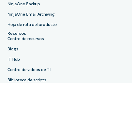
NinjaOne Backup
NinjaOne Email Archiving
Hoja de ruta del producto
Recursos
Centro de recursos
Blogs
IT Hub
Centro de vídeos de TI
Biblioteca de scripts
Centro de demos
API para desarrolladores
Estado del sistema
Centro de confianza
Empresa