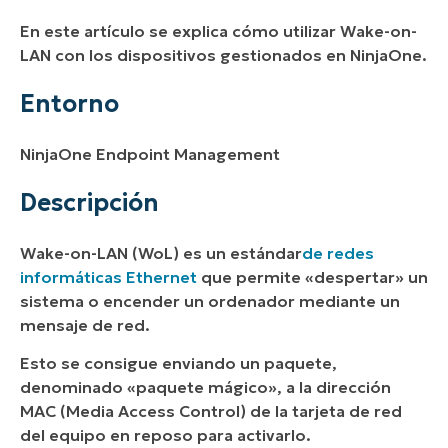
Descripción
En este artículo se explica cómo utilizar Wake-on-
Índice
LAN con los dispositivos gestionados en NinjaOne.
Requisitos previos
Entorno
Prueba previa
NinjaOne Endpoint Management
Cómo funciona Wake-on-LAN en NinjaOne
Descripción
Wake-on-LAN (WoL) es un estándar
de redes
informáticas Ethernet
que permite «despertar» un
sistema o encender un ordenador mediante un
mensaje de red.
Esto se consigue enviando un paquete,
denominado «paquete mágico», a la dirección
MAC (Media Access Control) de la tarjeta de red
del equipo
en reposo
para activarlo.