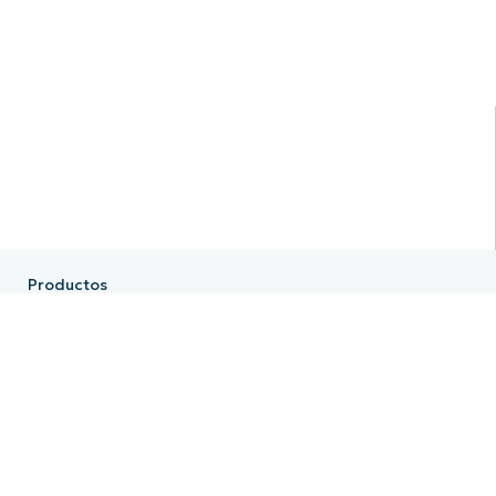
Productos
NinjaOne RMM
NinjaOne Endpoint Management
NinjaOne Patch Management
NinjaOne Remote
NinjaOne MDM