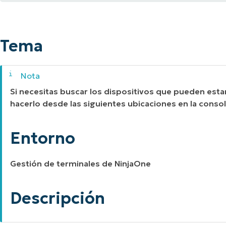
Tema
A UNA DEMO
DEMO
A UNA DEMO
RUTA DEL PRODUCTO
A UNA DEMO
Entorno
Tema
Descripción
Si necesitas buscar los dispositivos que pueden esta
hacerlo desde las siguientes ubicaciones en la conso
Entorno
Gestión de terminales de NinjaOne
Descripción