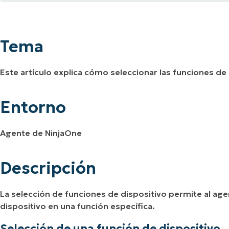
Tema
A UNA DEMO
DEMO
A UNA DEMO
RUTA DEL PRODUCTO
A UNA DEMO
Entorno
Tema
Descripción
Este artículo explica cómo seleccionar las funciones de
Recursos adicionales
Entorno
Agente de NinjaOne
Descripción
La selección de funciones de dispositivo permite al age
dispositivo en una función específica.
Selección de una función de dispositivo