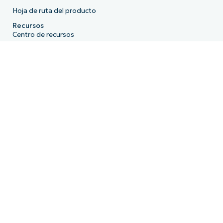
Hoja de ruta del producto
Recursos
Centro de recursos
Blogs
IT Hub
Centro de vídeos de TI
Biblioteca de scripts
Centro de demos
API para desarrolladores
Estado del sistema
Centro de confianza
Empresa
Quiénes somos
El equipo directivo