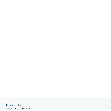
Produits
NinjaOne RMM