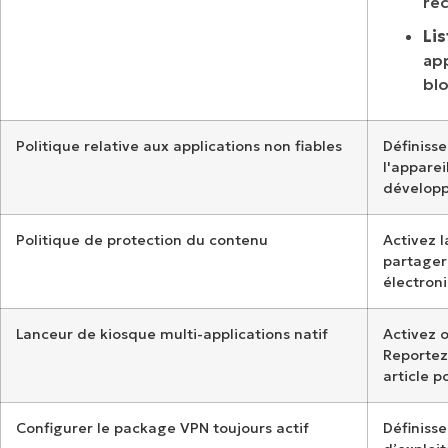
re
Lis
app
blo
Politique relative aux applications non fiables
Définisse
l'apparei
dévelop
Politique de protection du contenu
Activez l
partager
électroni
Lanceur de kiosque multi-applications natif
Activez 
Reportez
article p
Configurer le package VPN toujours actif
Définiss