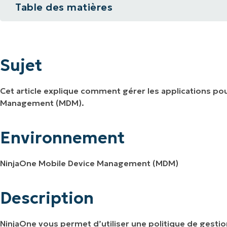
Table des matières
IALE
OMMERCIALE
VIDÉO DE DÉMONSTRATION
VIDÉO DE
OMMERCIALE
VIDÉO DE
Sujet
TEFORME
OMMERCIALE
VIDÉO DE
Environnement
Sujet
Description
Cet article explique comment gérer les applications po
Ressources supplémentaires
Management (MDM).
Environnement
NinjaOne Mobile Device Management (MDM)
Description
NinjaOne vous permet d’utiliser une politique de gestio