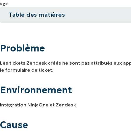
IALE
OMMERCIALE
VIDÉO DE DÉMONSTRATION
VIDÉO DE
Table des matières
OMMERCIALE
VIDÉO DE
TEFORME
OMMERCIALE
VIDÉO DE
Problème
Environnement
Problème
Cause
Les tickets Zendesk créés ne sont pas attribués aux a
Solution
le formulaire de ticket.
Ressources supplémentaires
Environnement
Intégration NinjaOne et Zendesk
Cause