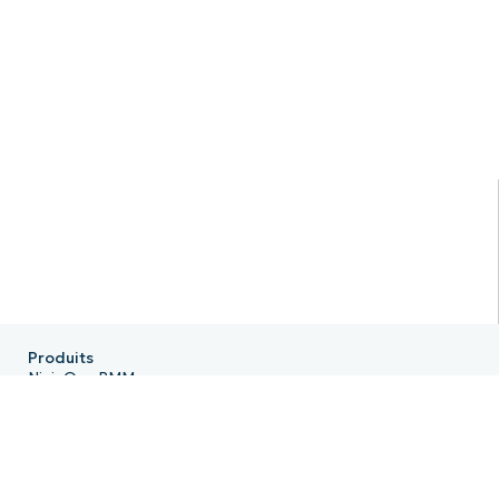
Produits
NinjaOne RMM
NinjaOne Endpoint Management
NinjaOne Patch Management
NinjaOne Remote