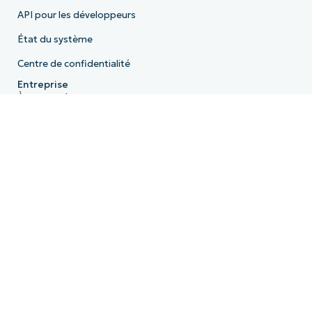
API pour les développeurs
État du système
Centre de confidentialité
Entreprise
À propos de nous
Leadership
Communauté
FAQ
Dans l’actualité
Carrières
Licence
Conformité
Déclaration de confidentialité
HIPAA