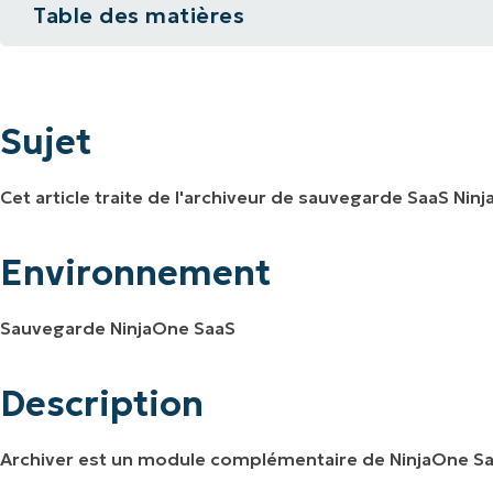
Table des matières
IALE
OMMERCIALE
VIDÉO DE DÉMONSTRATION
VIDÉO DE
OMMERCIALE
VIDÉO DE
Sujet
TEFORME
OMMERCIALE
VIDÉO DE
Environnement
Sujet
Description
Cet article traite de l'archiveur de sauvegarde SaaS Nin
Ressources supplémentaires
Environnement
Sauvegarde NinjaOne SaaS
Description
Archiver est un module complémentaire de NinjaOne Sa