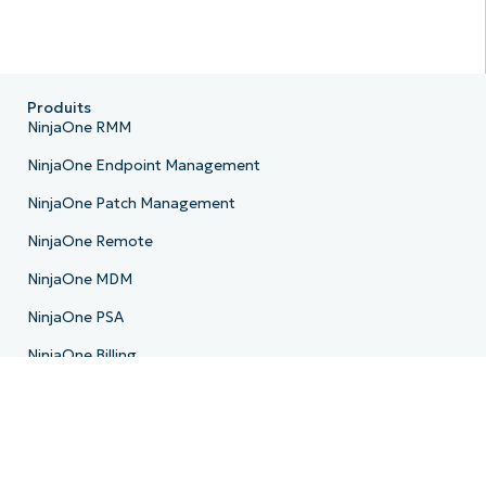
Produits
NinjaOne RMM
NinjaOne Endpoint Management
NinjaOne Patch Management
NinjaOne Remote
NinjaOne MDM
NinjaOne PSA
NinjaOne Billing
NinjaOne Ticketing
NinjaOne Documentation
NinjaOne Backup