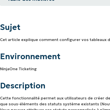
Sujet
IALE
OMMERCIALE
VIDÉO DE DÉMONSTRATION
VIDÉO DE
OMMERCIALE
VIDÉO DE
TEFORME
OMMERCIALE
VIDÉO DE
Environnement
Sujet
Description
Cet article explique comment configurer vos tableaux d
Ressources supplémentaires
Environnement
NinjaOne Ticketing
Description
Cette fonctionnalité permet aux utilisateurs de créer d
que sous-éléments des statuts système existants (Nouv
Vous pouvez attribuer ces statuts personnalisés à n'imp