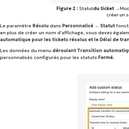
Figure 2 :
Statut
du ticket
→
Modi
créer un s
Le paramètre
Résolu
dans
Personnalisé → Statut
fonct
en plus de créer un nom d'affichage, vous devez égale
automatique pour les tickets résolus et
le Délai de tra
Les données du menu
déroulant Transition automatiqu
personnalisés configurés pour les statuts
Fermé
.