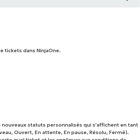
e tickets dans NinjaOne.
e nouveaux statuts personnalisés qui s'affichent en tant
eau, Ouvert, En attente, En pause, Résolu, Fermé).
orte quel ticket et les appliquer aux conditions de