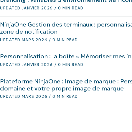
UPDATED JANVIER 2026 / 0 MIN READ
IALE
OMMERCIALE
VIDÉO DE DÉMONSTRATION
VIDÉO DE
OMMERCIALE
VIDÉO DE
TEFORME
OMMERCIALE
VIDÉO DE
NinjaOne Gestion des terminaux : personnalisa
zone de notification
UPDATED MARS 2026 / 0 MIN READ
Personnalisation : la boîte « Mémoriser mes i
UPDATED JANVIER 2026 / 0 MIN READ
Plateforme NinjaOne : Image de marque : Pers
domaine et votre propre image de marque
UPDATED MARS 2026 / 0 MIN READ