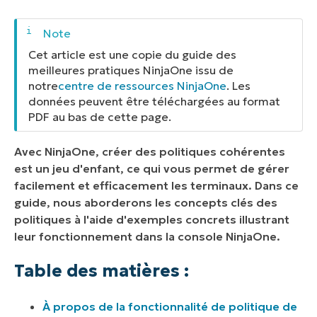
À propos de la fonctionnalité de politique de
NinjaOne :
Cet article est une copie du guide des
Héritage des politiques :
meilleures pratiques NinjaOne issu de
notre
centre de ressources NinjaOne
. Les
Hiérarchies de politiques :
données peuvent être téléchargées au format
PDF au bas de cette page.
Remplacement des appareils :
Avec NinjaOne, créer des politiques cohérentes
Stratégies de gestion des politiques :
est un jeu d'enfant, ce qui vous permet de gérer
facilement et efficacement les terminaux. Dans ce
Documentation connexe :
guide, nous aborderons les concepts clés des
politiques à l'aide d'exemples concrets illustrant
leur fonctionnement dans la console NinjaOne.
Table des matières :
À propos de la fonctionnalité de politique de