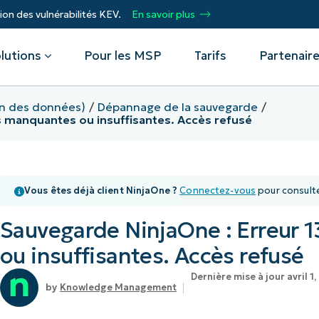
ion des vulnérabilités KEV.
En savoir plus
lutions
Pour les MSP
Tarifs
Partenair
on des données)
Dépannage de la sauvegarde
ns manquantes ou insuffisantes. Accès refusé
Par département
Intégrations
Par
stance
Service d'assistance
Fournisseurs de services gérés
Événements
CrowdStrike
Prof
Sécurité
Microsoft Intune
Acc
Vous êtes déjà client NinjaOne ?
Connectez-vous
pour consulte
Automatisation, adaptabilité, réussite.
Opérations
SentinelOne
inf
 des terminaux
Webinaires
Devenez un partenaire NinjaOne.
naux
Infrastructure
ServiceNow
L'au
Sauvegarde NinjaOne : Erreur 1
réso
tissement
 vulnérabilités
Centre de scripts
pro
Partenaires Technology Alliance
Toutes les intégrations
ou insuffisantes. Accès refusé
Prot
s appareils mobiles (MDM)
Témoignages clients
e,
Rejoignez l'alliance. Amplifiez la portée de
don
votre marque, améliorez la valeur de vos
Dernière mise à jour avril 1
Acc
s actifs informatiques
Podcast
Knowledge Management
clients.
Unif
inf