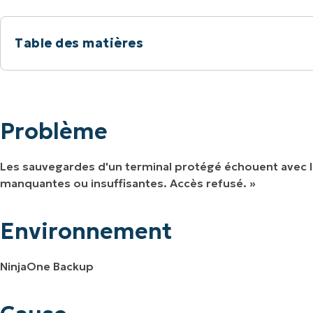
IALE
OMMERCIALE
VIDÉO DE DÉMONSTRATION
VIDÉO DE
OMMERCIALE
VIDÉO DE
Table des matières
TEFORME
OMMERCIALE
VIDÉO DE
Problème
Environnement
Problème
Cause
Les sauvegardes d'un terminal protégé échouent avec l
Résolution
manquantes ou insuffisantes. Accès refusé. »
Ressources supplémentaires
Environnement
NinjaOne Backup