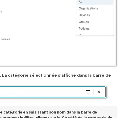
e. La catégorie sélectionnée s'affiche dans la barre de
 catégorie en saisissant son nom dans la barre de
upprimer le filtre, cliquez sur le X à côté de la catégorie de