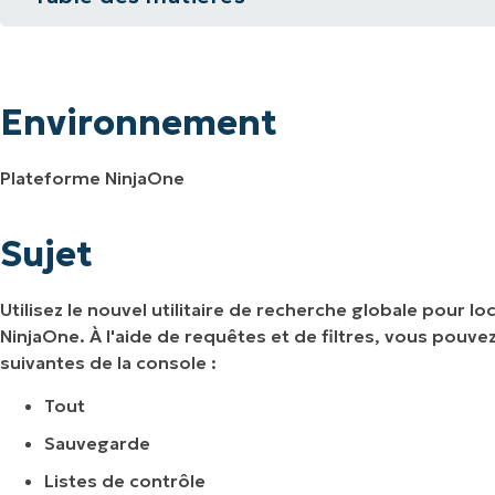
Environnement
IALE
OMMERCIALE
VIDÉO DE DÉMONSTRATION
VIDÉO DE
OMMERCIALE
VIDÉO DE
TEFORME
OMMERCIALE
VIDÉO DE
Sujet
Environnement
Effectuer une recherche simple :
Plateforme NinjaOne
Recherche avec des filtres :
Rechercher dans les pages d'administrati
Sujet
Accéder au menu Actions du périphérique
Utilisez le nouvel utilitaire de recherche globale pour 
NinjaOne. À l'aide de requêtes et de filtres, vous pouv
Ajoutez votre requête à vos favoris :
suivantes de la console :
Documentation associée :
Tout
Sauvegarde
Listes de contrôle