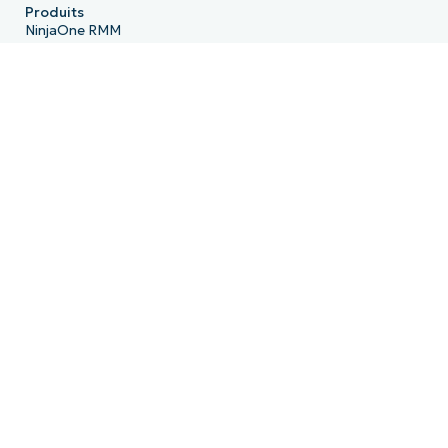
Produits
NinjaOne RMM
NinjaOne Endpoint Management
NinjaOne Patch Management
NinjaOne Remote
NinjaOne MDM
NinjaOne PSA
NinjaOne Billing
NinjaOne Ticketing
NinjaOne Documentation
NinjaOne Backup
NinjaOne Email Archiver
Feuille de route produit
Ressources