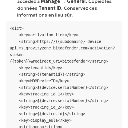
accédez à
Manage
→
General.
Copiez les
données
Tenant ID
. Conservez ces
informations en lieu sûr.
<dict>

    <key>activation_link</key>

    <string>https://{{subdomain}}-device-
api.ms.gravityzone.bitdefender.com/activation?
stoken=
{{token}}&redirect_uri=bitdefender</string>

    <key>tenantid</key>

    <string>{{tenantid}}</string>

    <key>MDMDeviceID</key>

    <string>${device.serialNumber}</string>

    <key>tracking_id_1</key>

    <string>${device.serialNumber}</string>

    <key>tracking_id_2</key>

    <string>${device.id}</string>

    <key>display_eula</key>

    <string>no</string>
