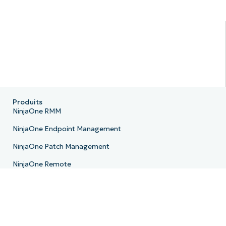
Produits
NinjaOne RMM
NinjaOne Endpoint Management
NinjaOne Patch Management
NinjaOne Remote
NinjaOne MDM
NinjaOne PSA
NinjaOne Billing