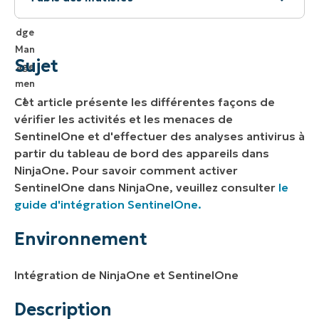
Sujet
Environnement
Sujet
Description
Cet article présente les différentes façons de
Informations générales
vérifier les activités et les menaces de
SentinelOne et d'effectuer des analyses antivirus à
Afficher l'état de l'agent SentinelOne
partir du tableau de bord des appareils dans
NinjaOne. Pour savoir comment activer
Effectuer une analyse complète du disque
SentinelOne dans NinjaOne, veuillez consulter
le
guide d'intégration SentinelOne.
Corriger les menaces sur les périphériques
SentinelOne
Environnement
Afficher les activités SentinelOne dans
NinjaOne
Intégration de NinjaOne et SentinelOne
Ressources supplémentaires
Description