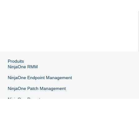
Produits
NinjaOne RMM
NinjaOne Endpoint Management
NinjaOne Patch Management
NinjaOne Remote
NinjaOne MDM
NinjaOne PSA
NinjaOne Billing