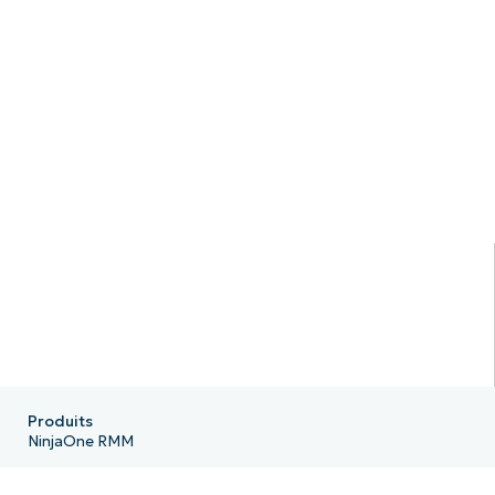
Produits
NinjaOne RMM
NinjaOne Endpoint Management