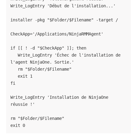
Write_LogEntry 'Début de l'installation...'

installer -pkg "$Folder/$Filename" -target /

CheckApp='/Applications/NinjaRMMAgent'

if [[ ! -d "$CheckApp" ]]; then

   Write_LogEntry 'Échec de l'installation de 
l'agent NinjaOne. Sortie.'

   rm "$Folder/$Filename"

   exit 1

fi

Write_LogEntry 'Installation de NinjaOne 
réussie !'

rm "$Folder/$Filename"

exit 0