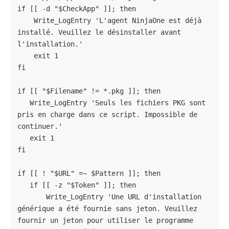
if [[ -d "$CheckApp" ]]; then

    Write_LogEntry 'L'agent NinjaOne est déjà 
installé. Veuillez le désinstaller avant 
l'installation.'

    exit 1

fi

if [[ "$Filename" != *.pkg ]]; then

   Write_LogEntry 'Seuls les fichiers PKG sont 
pris en charge dans ce script. Impossible de 
continuer.'

   exit 1

fi

if [[ ! "$URL" =~ $Pattern ]]; then

   if [[ -z "$Token" ]]; then

       Write_LogEntry 'Une URL d'installation 
générique a été fournie sans jeton. Veuillez 
fournir un jeton pour utiliser le programme 