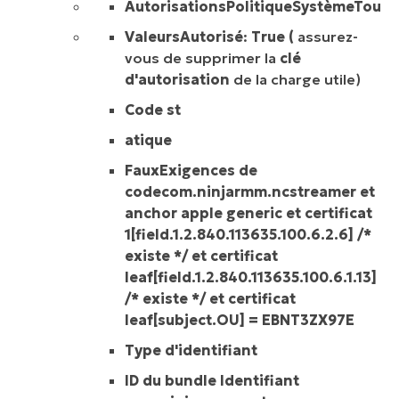
AutorisationsPolitiqueSystèmeTousLe
ValeursAutorisé
:
True (
assurez-
vous de supprimer la
clé
d'autorisation
de la charge utile)
Code st
atique
FauxExigences de
codecom.ninjarmm.ncstreamer
et
anchor apple generic et certificat
1[field.1.2.840.113635.100.6.2.6] /*
existe */ et certificat
leaf[field.1.2.840.113635.100.6.1.13]
/* existe */ et certificat
leaf[subject.OU] = EBNT3ZX97E
Type
d'identifiant
ID du bundle Identifiant