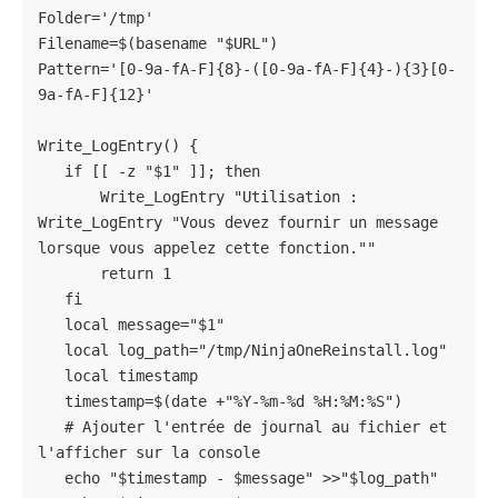
Folder='/tmp'

Filename=$(basename "$URL")

Pattern='[0-9a-fA-F]{8}-([0-9a-fA-F]{4}-){3}[0-
9a-fA-F]{12}'

Write_LogEntry() {

   if [[ -z "$1" ]]; then

       Write_LogEntry "Utilisation : 
Write_LogEntry "Vous devez fournir un message 
lorsque vous appelez cette fonction.""

       return 1

   fi

   local message="$1"

   local log_path="/tmp/NinjaOneReinstall.log"

   local timestamp

   timestamp=$(date +"%Y-%m-%d %H:%M:%S")

   # Ajouter l'entrée de journal au fichier et 
l'afficher sur la console

   echo "$timestamp - $message" >>"$log_path"
