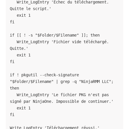
   Write_LogEntry 'Échec du téléchargement. 
Quitte le script.'

   exit 1

fi

if [[ ! -s "$Folder/$Filename" ]]; then

   Write_LogEntry 'Fichier vide téléchargé. 
Quitte.'

   exit 1

fi

if ! pkgutil --check-signature 
"$Folder/$Filename" | grep -q "NinjaRMM LLC"; 
then

   Write_LogEntry 'Le fichier PKG n'est pas 
signé par NinjaOne. Impossible de continuer.'

   exit 1

fi

Write_LogEntry 'Téléchargement réussi.'
