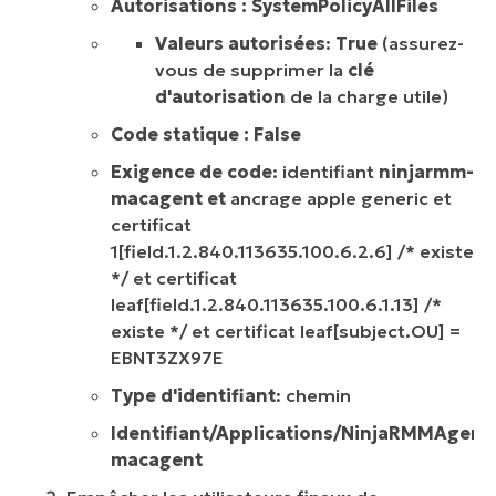
Autorisations : SystemPolicyAllFiles
Valeurs autorisées
:
True
(assurez-
vous de supprimer la
clé
d'autorisation
de la charge utile)
Code statique : False
Exigence de code
: identifiant
ninjarmm-
macagent et
ancrage apple generic et
certificat
1[field.1.2.840.113635.100.6.2.6] /* existe
*/ et certificat
leaf[field.1.2.840.113635.100.6.1.13] /*
existe */ et certificat leaf[subject.OU] =
EBNT3ZX97E
Type d'identifiant
: chemin
Identifiant/Applications/NinjaRMMAgent
macagent