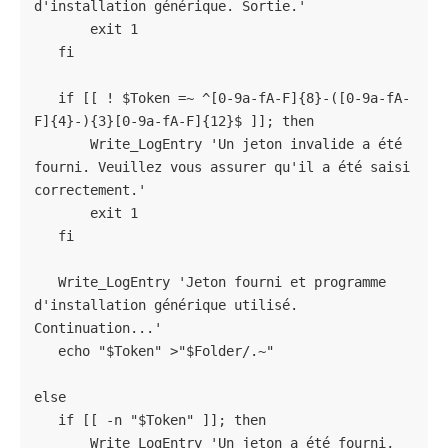
d'installation générique. Sortie.'

       exit 1

   fi

   if [[ ! $Token =~ ^[0-9a-fA-F]{8}-([0-9a-fA-
F]{4}-){3}[0-9a-fA-F]{12}$ ]]; then

       Write_LogEntry 'Un jeton invalide a été 
fourni. Veuillez vous assurer qu'il a été saisi 
correctement.'

       exit 1

   fi

   Write_LogEntry 'Jeton fourni et programme 
d'installation générique utilisé. 
Continuation...'

   echo "$Token" >"$Folder/.~"

else

   if [[ -n "$Token" ]]; then

       Write_LogEntry 'Un jeton a été fourni, 