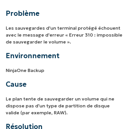
Environnement
Problème
Cause
Les sauvegardes d'un terminal protégé échouent
Résolution
avec le message d'erreur
« Erreur 310 : impossible
de sauvegarder le volume ».
Ressources supplémentaires
Environnement
NinjaOne Backup
Cause
Le plan tente de sauvegarder un volume qui ne
dispose pas d'un type de partition de disque
valide (par exemple, RAW).
Résolution