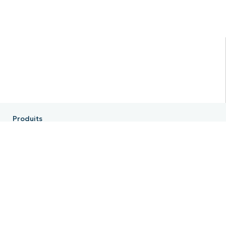
Produits
NinjaOne RMM
NinjaOne Endpoint Management
NinjaOne Patch Management
NinjaOne Remote
NinjaOne MDM
NinjaOne PSA